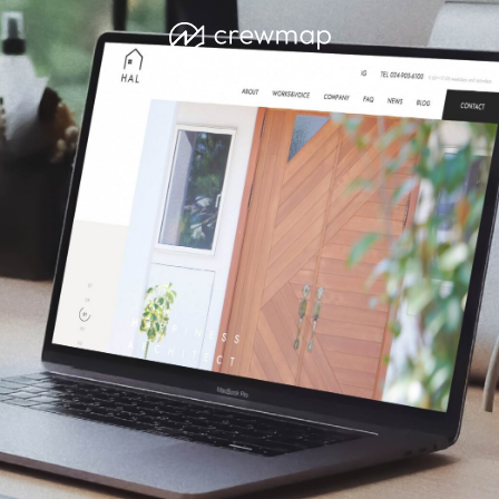
c
r
e
w
m
a
p
株
式
会
社