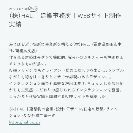
Web
2023.07.08
（株）HAL ｜建築事務所｜WEBサイト制作
実績
海にほど近い場所に事業所を構える（株）HAL。（福島県郡山市本
社、南相馬支店）
作られる建築はモダンで機能的、海沿いのカルチャーも垣間見え
るようなものが多い。
WEBデザインでもクライアント様のこだわりを生かし、シンプル
ながらも線をはっきりとさせて世界観のあるデザインに。
インタラクション面でも華美な演出は避け、ちょっとした部分な
がらも上質感・こだわりの感じられるインタラクションを設置。
しっかりと建築実績と調和するWEBサイトを構築した。
（株）HAL ｜建築物の企画・設計・デザイン/住宅の新築・リノベー
ション・及び外構工事一式
https://hal-co.jp/