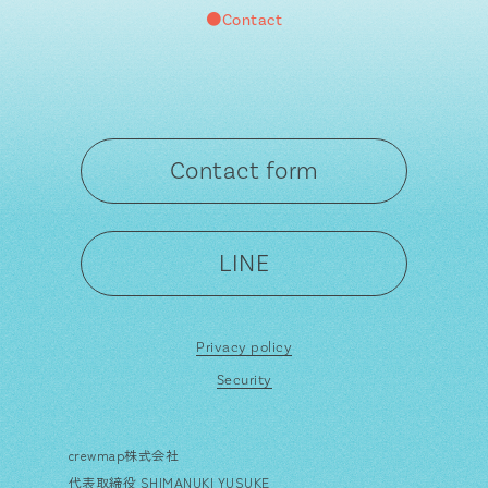
●Contact
Contact form
LINE
Privacy policy
Security
crewmap株式会社
代表取締役 SHIMANUKI YUSUKE