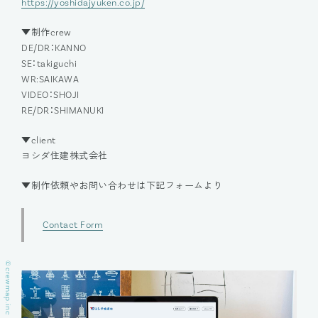
https://yoshidajyuken.co.jp/
▼制作crew
DE/DR：KANNO
SE：takiguchi
WR:SAIKAWA
VIDEO：SHOJI
RE/DR：SHIMANUKI
▼client
ヨシダ住建株式会社
▼制作依頼やお問い合わせは下記フォームより
Contact Form
©
crewmap.inc