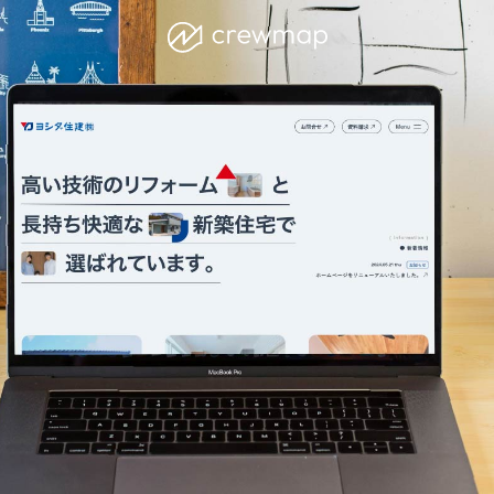
c
r
e
w
m
a
p
株
式
会
社